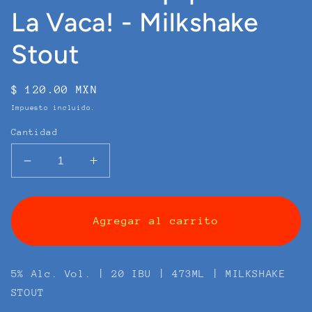
La Vaca! - Milkshake
Stout
Precio
$ 120.00 MXN
habitual
Impuesto incluido.
Cantidad
Reducir
Aumentar
cantidad
cantidad
para
para
FELICITAS®
FELICITAS®
Agregar al carrito
¡Aprecia
¡Aprecia
a
a
La
La
Vaca!
Vaca!
5% Alc. Vol. | 20 IBU | 473ML | MILKSHAKE
-
-
STOUT
Milkshake
Milkshake