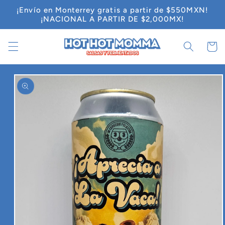
Ir
¡Envío en Monterrey gratis a partir de $550MXN!
directamente
¡NACIONAL A PARTIR DE $2,000MX!
al contenido
Carrit
Ir
directamente
a la
información
del producto